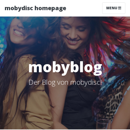
mobydisc homepage
MENU
mobyblog
Der Blog von mobydisc!