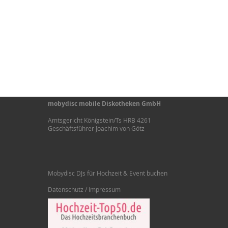
mobydisc mobile Diskotheken GmbH
Amtsgericht Königstein/Ts HRB 4261
Geschäftsführer Joachim von Götz
Mobydisc DJs für Hochzeit & Event buchen
Datenschutz / Impressum