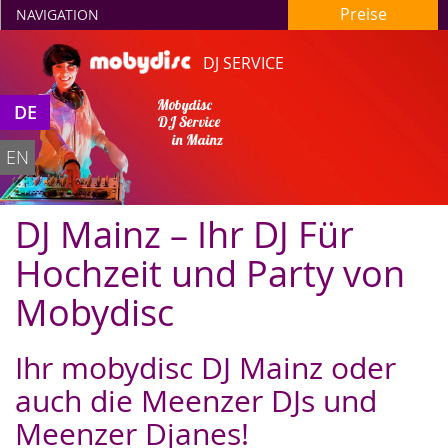
Preise
NAVIGATION
DJ SERVICE
Mobydisc
DE
DJ Service
in Mainz
EN
DJ Mainz – Ihr DJ Für
Hochzeit und Party von
Mobydisc
Ihr mobydisc DJ Mainz oder
auch die Meenzer DJs und
Meenzer Djanes!