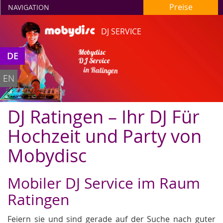
Preise
NAVIGATION
DJ SERVICE
Mobydisc
DE
DJ Service
in Ratingen
EN
DJ Ratingen – Ihr DJ Für
Hochzeit und Party von
Mobydisc
Mobiler DJ Service im Raum
Ratingen
Feiern sie und sind gerade auf der Suche nach guter