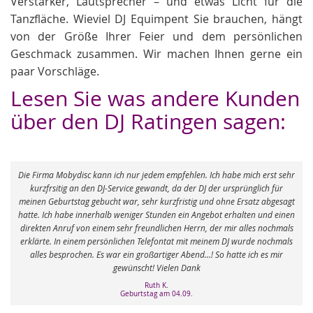
Verstärker, Lautsprecher – und etwas Licht für die
Tanzfläche. Wieviel DJ Equimpent Sie brauchen, hängt
von der Größe Ihrer Feier und dem persönlichen
Geschmack zusammen. Wir machen Ihnen gerne ein
paar Vorschläge.
Lesen Sie was andere Kunden
über den DJ Ratingen sagen:
a Mobydisc kann ich nur jedem empfehlen. Ich habe mich erst sehr
rsitig an den DJ-Service gewandt, da der DJ der ursprünglich für
eburtstag gebucht war, sehr kurzfristig und ohne Ersatz abgesagt
Es war eine r
ch habe innerhalb weniger Stunden ein Angebot erhalten und einen
verlief entsp
 Anruf von einem sehr freundlichen Herrn, der mir alles nochmals
haben. Der D
. In einem persönlichen Telefontat mit meinem DJ wurde nochmals
G
besprochen. Es war ein großartiger Abend...! So hatte ich es mir
gewünscht! Vielen Dank
Ruth K.
Geburtstag am 04.09.