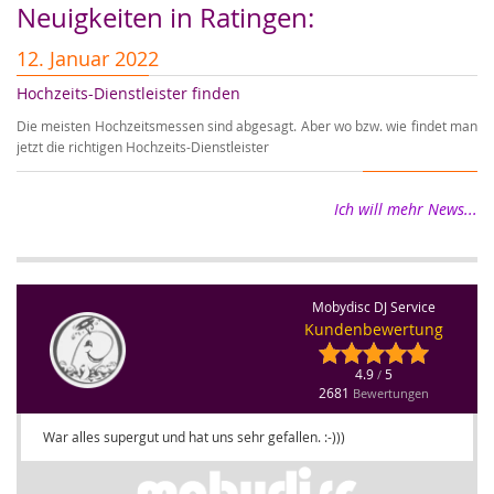
Neuigkeiten in Ratingen:
12. Januar 2022
1
Hochzeits-Dienstleister finden
Er
Die meisten Hochzeitsmessen sind abgesagt. Aber wo bzw. wie findet man
Wi
jetzt die richtigen Hochzeits-Dienstleister
wi
Ich will mehr News...
Mobydisc DJ Service
Kundenbewertung
4.9
5
/
2681
Bewertungen
War alles supergut und hat uns sehr gefallen. :-)))