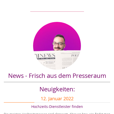
News - Frisch aus dem Presseraum
Neuigkeiten:
12. Januar 2022
Hochzeits-Dienstleister finden
Die meisten Hochzeitsmessen sind abgesagt. Aber wo bzw. wie findet man
Au