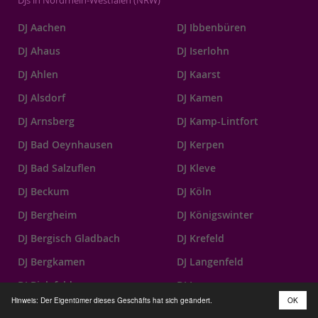
DJ Aachen
DJ Ibbenbüren
DJ Ahaus
DJ Iserlohn
DJ Ahlen
DJ Kaarst
DJ Alsdorf
DJ Kamen
DJ Arnsberg
DJ Kamp-Lintfort
DJ Bad Oeynhausen
DJ Kerpen
DJ Bad Salzuflen
DJ Kleve
DJ Beckum
DJ Köln
DJ Bergheim
DJ Königswinter
DJ Bergisch Gladbach
DJ Krefeld
DJ Bergkamen
DJ Langenfeld
DJ Bielefeld
DJ Lemgo
Hinweis: Der Eigentümer dieses Geschäfts hat sich geändert.
OK
DJ Bocholt
DJ Leverkusen