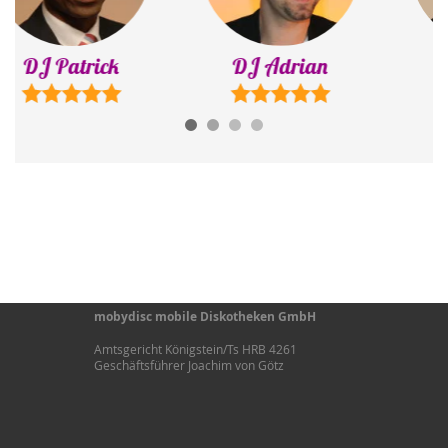
DJ Adrian
DJ Justin
mobydisc mobile Diskotheken GmbH
Amtsgericht Königstein/Ts HRB 4261
Geschäftsführer Joachim von Götz