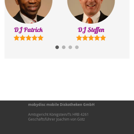
DJ Steffen
DJ Konstantin
mobydisc mobile Diskotheken GmbH
Amtsgericht Königstein/Ts HRB 4261
Geschäftsführer Joachim von Götz