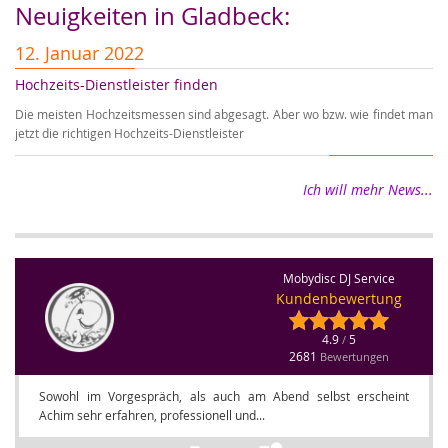
Neuigkeiten in Gladbeck:
12. Januar 2022
1
Hochzeits-Dienstleister finden
Er
Die meisten Hochzeitsmessen sind abgesagt. Aber wo bzw. wie findet man
Wi
jetzt die richtigen Hochzeits-Dienstleister
wi
Ich will mehr News...
Mobydisc DJ Service
Kundenbewertung
4.9
5
/
2681
Bewertungen
Sowohl im Vorgespräch, als auch am Abend selbst erscheint
Achim sehr erfahren, professionell und...