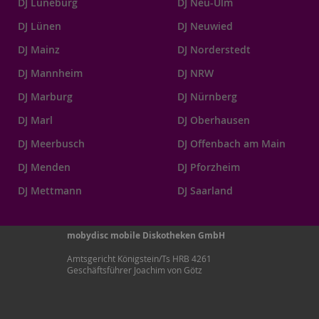
DJ Lüneburg
DJ Neu-Ulm
DJ Lünen
DJ Neuwied
DJ Mainz
DJ Norderstedt
DJ Mannheim
DJ NRW
DJ Marburg
DJ Nürnberg
DJ Marl
DJ Oberhausen
DJ Meerbusch
DJ Offenbach am Main
DJ Menden
DJ Pforzheim
DJ Mettmann
DJ Saarland
mobydisc mobile Diskotheken GmbH
Amtsgericht Königstein/Ts HRB 4261
Geschäftsführer Joachim von Götz