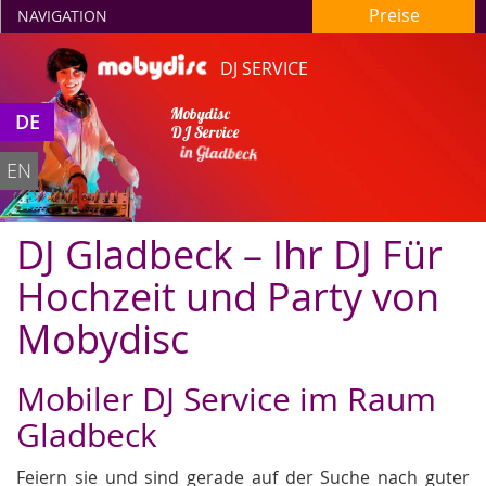
Preise
NAVIGATION
DJ SERVICE
Mobydisc
DE
DJ Service
in Gladbeck
EN
DJ Gladbeck – Ihr DJ Für
Hochzeit und Party von
Mobydisc
Mobiler DJ Service im Raum
Gladbeck
Feiern sie und sind gerade auf der Suche nach guter