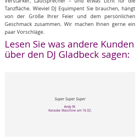
Verstärker, Lautsprecher – und etwas Licht für die
Tanzfläche. Wieviel DJ Equimpent Sie brauchen, hängt
von der Größe Ihrer Feier und dem persönlichen
Geschmack zusammen. Wir machen Ihnen gerne ein
paar Vorschläge.
Lesen Sie was andere Kunden
über den DJ Gladbeck sagen:
Auf der Suche nach
gestoßen. Unser Glück
Super Super Super
und einen grandios
und man tut alles, da
Andy W.
Karaoke Maschine am 16.02.