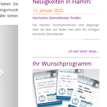
Neuigkeiten in Hamm:
 Haben Sie
lingsmusik
12. Januar 2022
1. 
Wir bitten
Hochzeits-Dienstleister finden
Erre
Die meisten Hochzeitsmessen sind abgesagt.
Wir w
Weiter
Aber wo bzw. wie findet man jetzt die richtigen
in di
Hochzeits-Dienstleister
für S
Ich will mehr News...
Ihr Wunschprogramm