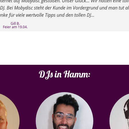
ternet auf Mobydisc gestoßen. Unser Glück... Wir hatten eine tol
 DJ. Bei Mobydisc steht der Kunde im Vordergrund und man tut al
anke für viele wertvolle Tipps und den tollen DJ...
Gill B.
Feier am 19.04.
DJs in Hamm: