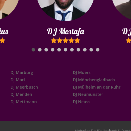
ius
DJ Mostafa
DJ
DJ Marburg
DJ Moers
DJ Marl
DJ Mönchengladbach
DJ Meerbusch
DJ Mülheim an der Ruhr
DJ Menden
DJ Neumünster
DJ Mettmann
DJ Neuss
Mobydisc DJs für Hochzeit & Even