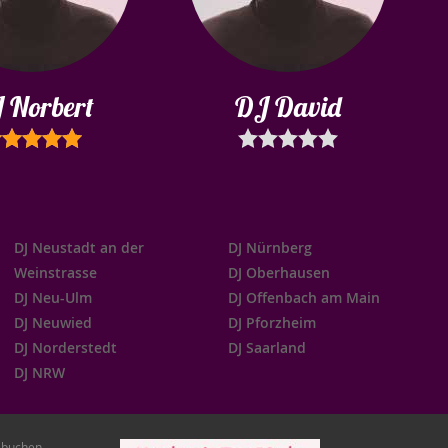
 Norbert
DJ David
DJ Neustadt an der
DJ Nürnberg
Weinstrasse
DJ Oberhausen
DJ Neu-Ulm
DJ Offenbach am Main
DJ Neuwied
DJ Pforzheim
DJ Norderstedt
DJ Saarland
DJ NRW
t buchen