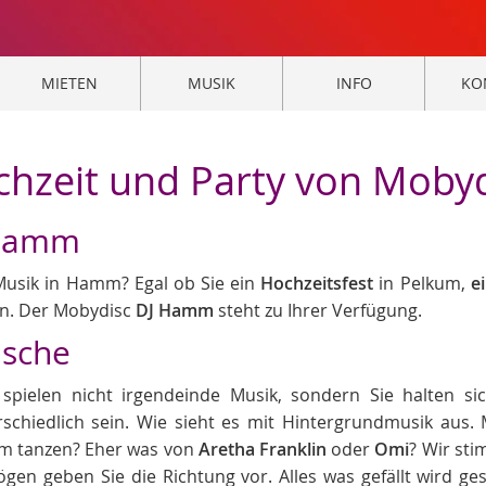
MIETEN
MUSIK
INFO
KO
chzeit und Party von Moby
 Hamm
Musik in Hamm? Egal ob Sie ein
Hochzeitsfest
in Pelkum,
e
en. Der Mobydisc
DJ Hamm
steht zu Ihrer Verfügung.
nsche
spielen nicht irgendeinde Musik, sondern Sie halten si
chiedlich sein. Wie sieht es mit Hintergrundmusik aus.
m tanzen? Eher was von
Aretha Franklin
oder
Omi
? Wir sti
n geben Sie die Richtung vor. Alles was gefällt wird ges