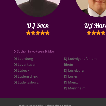
DJ Sven
DJ Mar
DJ Suchen in weiteren Städten
DJ Leonberg
DJ Ludwigshafen am
DJ Leverkusen
Rhein
DJ Lübeck
DJ Lüneburg
DJ Lüdenscheid
DJ Lünen
DJ Ludwigsburg
DJ Mainz
DJ Mannheim
mobydisc mobile Diskotheken GmbH