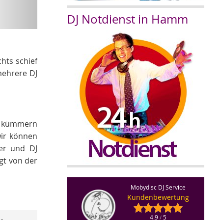
DJ Notdienst in Hamm
hts schief
mehrere DJ
ts kümmern
ir können
yer und DJ
gt von der
Mobydisc DJ Service
Kundenbewertung
4.9
5
/