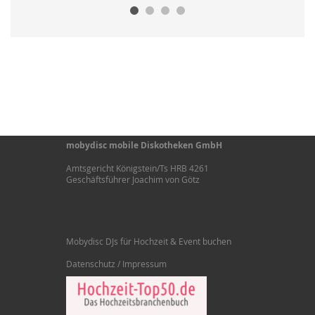
mobydisc mobile Diskotheken GmbH
Amtsgericht Königstein/Ts HRB 4261
Geschäftsführer Joachim von Götz
Mobydisc DJs für Hochzeit & Event buchen
Datenschutz / Impressum