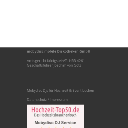
mobydisc mobile Diskotheken GmbH
Amtsgericht Königstein/Ts HRB 4261
Geschäftsführer Joachim von Götz
Mobydisc DJs für Hochzeit & Event buchen
Datenschutz / Impressum