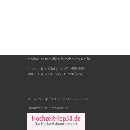
mobydisc mobile Diskotheken GmbH
Amtsgericht Königstein/Ts HRB 4261
Geschäftsführer Joachim von Götz
Mobydisc DJs für Hochzeit & Event buchen
Datenschutz / Impressum