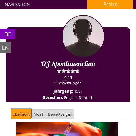
Preise
NAVIGATION
DE
EN
DJ Spontaneaction
0 / 5
0 Bewertungen
Jahrgang:
1997
Sprachen:
English, Deutsch
Ubersicht
Musik
Bewertungen