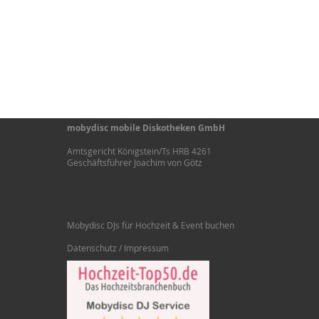
mobydisc mobile Diskotheken GmbH
Amtsgericht Königstein/Ts HRB 4261
Geschäftsführer Joachim von Götz
Mobydisc DJs für Hochzeit & Event buchen
Datenschutz / Impressum