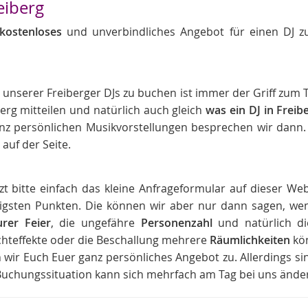
eiberg
kostenloses
und unverbindliches Angebot für einen DJ z
 unserer Freiberger DJs zu buchen ist immer der Griff zu
berg mitteilen und natürlich auch gleich
was ein DJ in Freib
nz persönlichen Musikvorstellungen besprechen wir dann.
 auf der Seite.
t bitte einfach das kleine Anfrageformular auf dieser Web
htigsten Punkten. Die können wir aber nur dann sagen, we
rer Feier
, die ungefähre
Personenzahl
und natürlich die
ichteffekte oder die Beschallung mehrere
Räumlichkeiten
kön
 wir Euch Euer ganz persönliches Angebot zu. Allerdings 
e Buchungssituation kann sich mehrfach am Tag bei uns ände