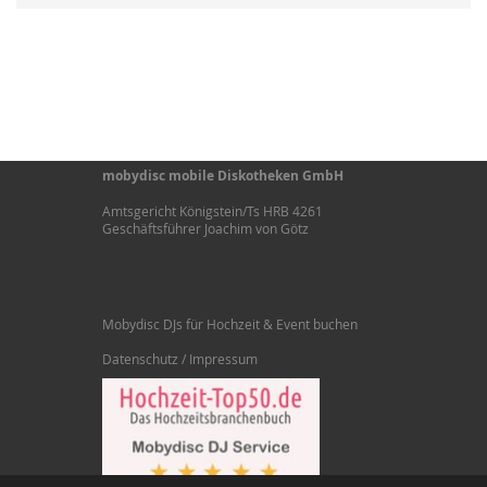
mobydisc mobile Diskotheken GmbH
Amtsgericht Königstein/Ts HRB 4261
Geschäftsführer Joachim von Götz
Mobydisc DJs für Hochzeit & Event buchen
Datenschutz / Impressum