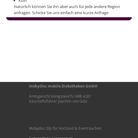
Köln
Natürlich können Sie ihn aber auch für jede andere Region
anfragen. Schicke Sie uns einfach eine kurze Anfrage
mobydisc mobile Diskotheken GmbH
Amtsgericht Königstein/Ts HRB 4261
Geschäftsführer Joachim von Götz
Mobydisc DJs für Hochzeit & Event buchen