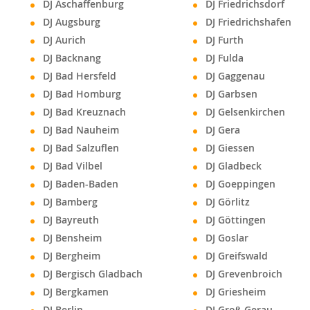
DJ Aschaffenburg
DJ Friedrichsdorf
DJ Augsburg
DJ Friedrichshafen
DJ Aurich
DJ Furth
DJ Backnang
DJ Fulda
DJ Bad Hersfeld
DJ Gaggenau
DJ Bad Homburg
DJ Garbsen
DJ Bad Kreuznach
DJ Gelsenkirchen
DJ Bad Nauheim
DJ Gera
DJ Bad Salzuflen
DJ Giessen
DJ Bad Vilbel
DJ Gladbeck
DJ Baden-Baden
DJ Goeppingen
DJ Bamberg
DJ Görlitz
DJ Bayreuth
DJ Göttingen
DJ Bensheim
DJ Goslar
DJ Bergheim
DJ Greifswald
DJ Bergisch Gladbach
DJ Grevenbroich
DJ Bergkamen
DJ Griesheim
DJ Berlin
DJ Groß-Gerau