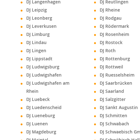
DJ Langenhagen
DJ Reutlingen
DJ Leipzig
DJ Rheine
DJ Leonberg
DJ Rodgau
DJ Leverkusen
DJ Rödermark
DJ Limburg
DJ Rosenheim
DJ Lindau
DJ Rostock
DJ Lingen
DJ Roth
DJ Lippstadt
DJ Rottenburg
DJ Ludwigsburg
DJ Rottweil
DJ Ludwigshafen
DJ Ruesselsheim
DJ Ludwigshafen am
DJ Saarbrücken
Rhein
DJ Saarland
DJ Luebeck
DJ Salzgitter
DJ Luedenscheid
DJ Sankt Augustin
DJ Lueneburg
DJ Schmitten
DJ Luenen
DJ Schwabach
DJ Magdeburg
DJ Schwaebisch G
DJ Maintal
DJ Schwäbisch Hall