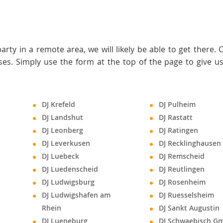
rty in a remote area, we will likely be able to get there. 
nses. Simply use the form at the top of the page to give u
DJ Krefeld
DJ Pulheim
DJ Landshut
DJ Rastatt
DJ Leonberg
DJ Ratingen
DJ Leverkusen
DJ Recklinghausen
DJ Luebeck
DJ Remscheid
DJ Luedenscheid
DJ Reutlingen
DJ Ludwigsburg
DJ Rosenheim
DJ Ludwigshafen am
DJ Ruesselsheim
Rhein
DJ Sankt Augustin
DJ Lueneburg
DJ Schwaebisch G