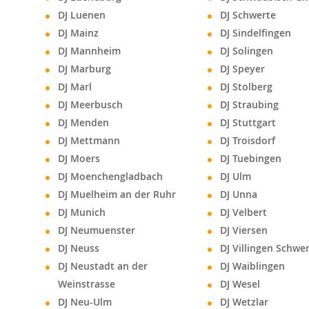
DJ Luenen
DJ Schwerte
DJ Mainz
DJ Sindelfingen
DJ Mannheim
DJ Solingen
DJ Marburg
DJ Speyer
DJ Marl
DJ Stolberg
DJ Meerbusch
DJ Straubing
DJ Menden
DJ Stuttgart
DJ Mettmann
DJ Troisdorf
DJ Moers
DJ Tuebingen
DJ Moenchengladbach
DJ Ulm
DJ Muelheim an der Ruhr
DJ Unna
DJ Munich
DJ Velbert
DJ Neumuenster
DJ Viersen
DJ Neuss
DJ Villingen Schw
DJ Neustadt an der
DJ Waiblingen
Weinstrasse
DJ Wesel
DJ Neu-Ulm
DJ Wetzlar