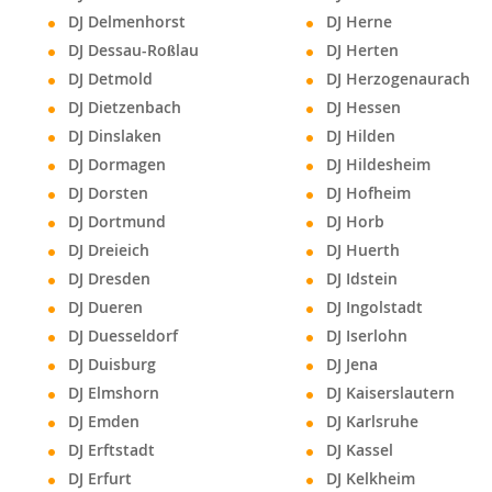
DJ Delmenhorst
DJ Herne
DJ Dessau-Roßlau
DJ Herten
DJ Detmold
DJ Herzogenaurach
DJ Dietzenbach
DJ Hessen
DJ Dinslaken
DJ Hilden
DJ Dormagen
DJ Hildesheim
DJ Dorsten
DJ Hofheim
DJ Dortmund
DJ Horb
DJ Dreieich
DJ Huerth
DJ Dresden
DJ Idstein
DJ Dueren
DJ Ingolstadt
DJ Duesseldorf
DJ Iserlohn
DJ Duisburg
DJ Jena
DJ Elmshorn
DJ Kaiserslautern
DJ Emden
DJ Karlsruhe
DJ Erftstadt
DJ Kassel
DJ Erfurt
DJ Kelkheim