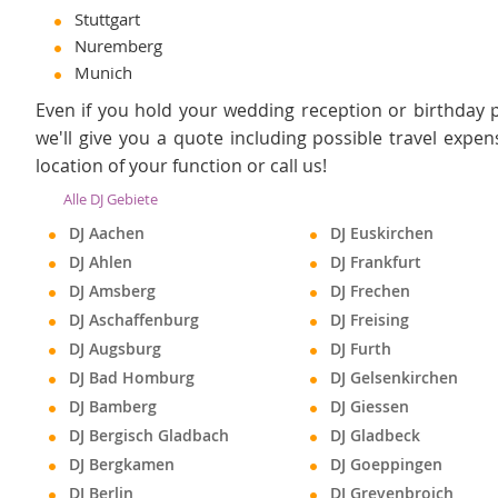
Stuttgart
Nuremberg
Munich
Even if you hold your wedding reception or birthday pa
we'll give you a quote including possible travel expe
location of your function or call us!
Alle DJ Gebiete
DJ Aachen
DJ Euskirchen
DJ Ahlen
DJ Frankfurt
DJ Amsberg
DJ Frechen
DJ Aschaffenburg
DJ Freising
DJ Augsburg
DJ Furth
DJ Bad Homburg
DJ Gelsenkirchen
DJ Bamberg
DJ Giessen
DJ Bergisch Gladbach
DJ Gladbeck
DJ Bergkamen
DJ Goeppingen
DJ Berlin
DJ Grevenbroich