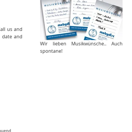
Call us and
s date and
Wir lieben Musikwünsche.. Auch
spontane!
muend