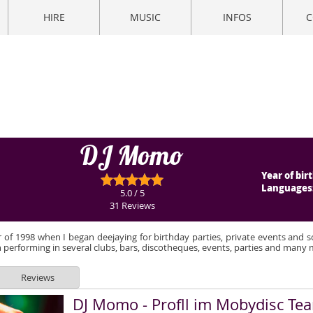
HIRE
MUSIC
INFOS
C
DJ Momo
Year of birt
Languages
5.0 / 5
31 Reviews
of 1998 when I began deejaying for birthday parties, private events and s
erforming in several clubs, bars, discotheques, events, parties and many 
Reviews
DJ Momo - Profll im Mobydisc Te