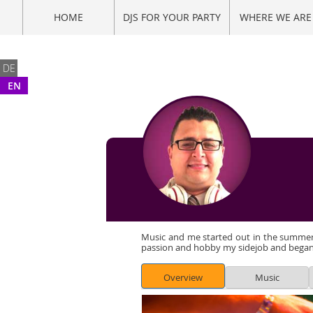
HOME
DJS FOR YOUR PARTY
WHERE WE ARE
DE
EN
Music and me started out in the summer 
passion and hobby my sidejob and began p
Overview
Music