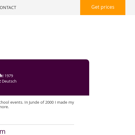
Get prices
ONTACT
h:
1979
:
Deutsch
chool events. In Junde of 2000 I made my
more.
am