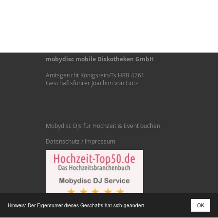
mobydisc mobile Diskotheken GmbH
Amtsgericht Königstein/Ts HRB 4261
Geschäftsführer Joachim von Götz
Mobydisc DJs für Hochzeit & Event buchen
Datenschutz / Impressum
Hinweis: Der Eigentümer dieses Geschäfts hat sich geändert.
OK