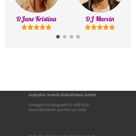
DJ Marvin
DJ Dezet
mobydisc mobile Diskotheken GmbH
Amtsgericht Königstein/Ts HRB 4261
Geschäftsführer Joachim von Götz