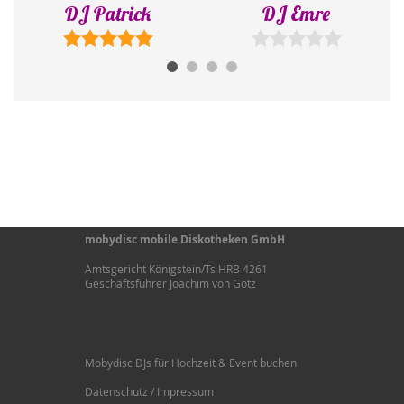
DJ Emre
DJ Konstantin
mobydisc mobile Diskotheken GmbH
Amtsgericht Königstein/Ts HRB 4261
Geschäftsführer Joachim von Götz
Mobydisc DJs für Hochzeit & Event buchen
Datenschutz / Impressum