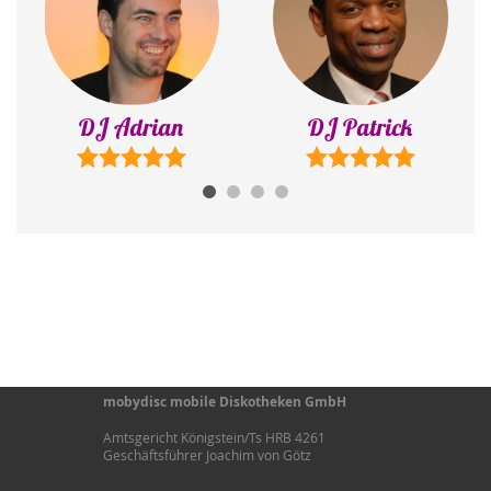
DJ Patrick
DJ Mr. P
mobydisc mobile Diskotheken GmbH
Amtsgericht Königstein/Ts HRB 4261
Geschäftsführer Joachim von Götz