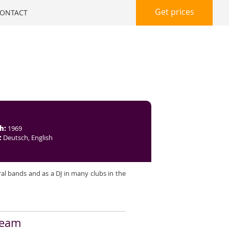
Get prices
ONTACT
h:
1969
:
Deutsch, English
l bands and as a DJ in many clubs in the
 Team