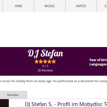
HIRE
MUSIC
INFOS
C
DJ Stefan
Year of birt
Languages
5 / 5
26 Reviews
e music his hobby from an early age. He performed as a drummer for severa
Reviews
DJ Stefan S. - Profll im Mobydisc