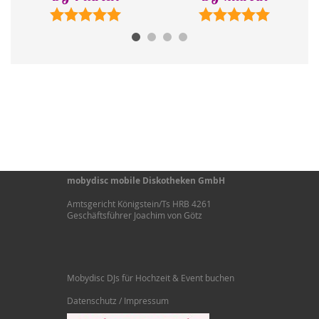
mobydisc mobile Diskotheken GmbH
Amtsgericht Königstein/Ts HRB 4261
Geschäftsführer Joachim von Götz
Mobydisc DJs für Hochzeit & Event buchen
Datenschutz / Impressum