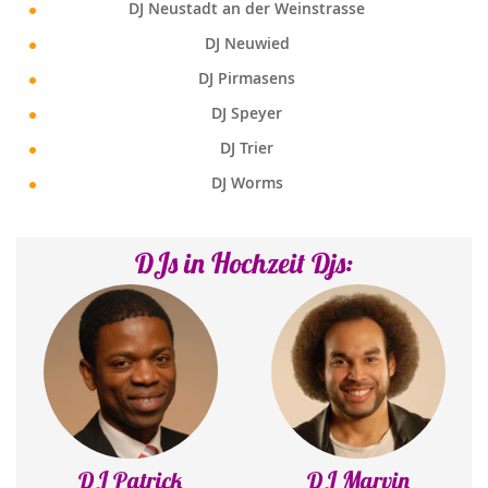
DJ Neustadt an der Weinstrasse
DJ Neuwied
DJ Pirmasens
DJ Speyer
DJ Trier
DJ Worms
DJs in Hochzeit Djs:
 Patrick
DJ Marvin
DJ K